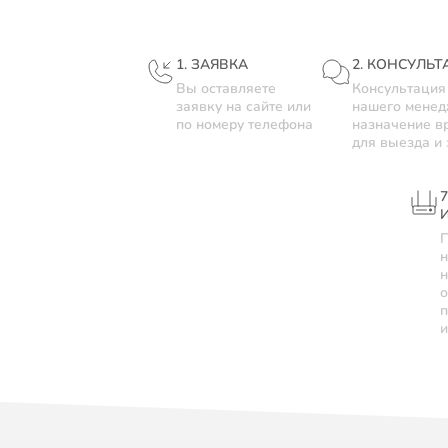
1. ЗАЯВКА
2. КОНСУЛЬТ
Вы оставляете
Консультация
заявку на сайте или
нашего менед
по номеру телефона
назначение в
для выезда и
П
н
о
п
и