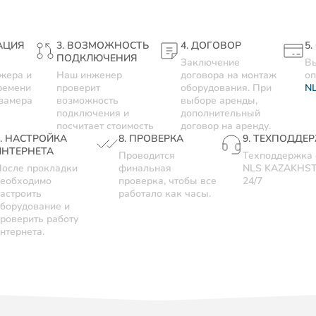
АЦИЯ
3. ВОЗМОЖНОСТЬ
4. ДОГОВОР
5
ПОДКЛЮЧЕНИЯ
Заключение
Вы
жера и
Наш инженер
договора на монтаж
оп
ремени
проверит
оборудования. При
N
 замера
возможность
выборе аренды,
подключения и
дополнительный
посчитает стоимость
договор на аренду.
7. НАСТРОЙКА
8. ПРОВЕРКА
9. ТЕХПОДДЕ
ИНТЕРНЕТА
Проводится
Техподдержка 
осле прокладки
финальная
NLS KAZAKHS
необходимо
проверка, чтобы все
24/7
астроить
работало как часы.
борудование и
роверить работу
нтернета.