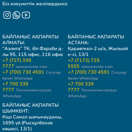
Біз әлеуметтік желілердеміз:
БАЙЛАНЫС АҚПАРАТЫ
БАЙЛАНЫС АҚПАРАТЫ
АЛМАТЫ:
АСТАНА:
“Аэлита” ТК, Әл Фараби д-
Қараөткел-2 ы/а, Жылыой
лы 95, 115 офис, 116 офис
к-сі, 13/1
+7 (727) 339
+7 (7172) 725
7777
5555
қоңыраулар үшін
қоңыраулар үшін
+7 (700) 730 4591
+7 (700) 730 4591
Сатулар
Сатулар
бөлімі WhatsApp
бөлімі WhatsApp
+7 700 339
+7 700 339
7777
7777
Техникалық қолдау
Техникалық қолдау
WhatsApp
WhatsApp
БАЙЛАНЫС АҚПАРАТЫ
ШЫМКЕНТ:
Кіші Самал шағынауданы,
1695 үй (Рысқұлбеков
көшесі, 13/1)