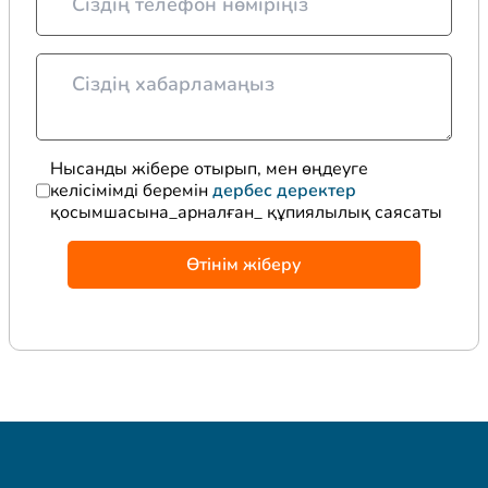
Нысанды жібере отырып, мен өңдеуге
келісімімді беремін
дербес деректер
қосымшасына_арналған_ құпиялылық саясаты
Өтінім жіберу