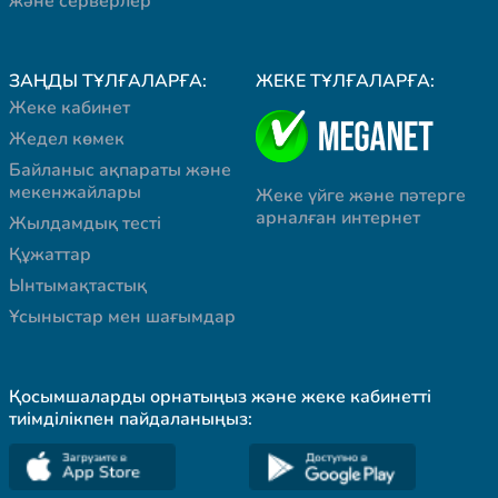
және серверлер
ЗАҢДЫ ТҰЛҒАЛАРҒА:
ЖЕКЕ ТҰЛҒАЛАРҒА:
Жеке кабинет
Жедел көмек
Байланыс ақпараты және
мекенжайлары
Жеке үйге және пәтерге
арналған интернет
Жылдамдық тесті
Құжаттар
Ынтымақтастық
Ұсыныстар мен шағымдар
Қосымшаларды орнатыңыз және жеке кабинетті
тиімділікпен пайдаланыңыз: