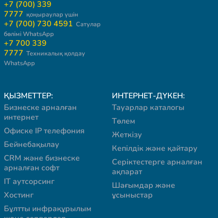
+7 (700) 339
7777
қоңыраулар үшін
+7 (700) 730 4591
Сатулар
бөлімі WhatsApp
+7 700 339
7777
Техникалық қолдау
WhatsApp
ҚЫЗМЕТТЕР:
ИНТЕРНЕТ-ДҮКЕН:
Бизнеске арналған
Тауарлар каталогы
интернет
Төлем
Офиске IP телефония
Жеткізу
Бейнебақылау
Кепілдік және қайтару
CRM және бизнеске
Серіктестерге арналған
арналған софт
ақпарат
IT аутсорсинг
Шағымдар және
Хостинг
ұсыныстар
Бұлтты инфрақұрылым