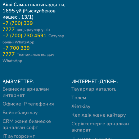
Кіші Самал шағынауданы,
1695 үй (Рысқұлбеков
көшесі, 13/1)
+7 (700) 339
7777
қоңыраулар үшін
+7 (700) 730 4591
Сатулар
бөлімі WhatsApp
+7 700 339
7777
Техникалық қолдау
WhatsApp
ҚЫЗМЕТТЕР:
ИНТЕРНЕТ-ДҮКЕН:
Бизнеске арналған
Тауарлар каталогы
интернет
Төлем
Офиске IP телефония
Жеткізу
Бейнебақылау
Кепілдік және қайтару
CRM және бизнеске
Серіктестерге арналған
арналған софт
ақпарат
IT аутсорсинг
Шағымдар және