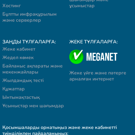
Хостинг
ұсыныстар
Бұлтты инфрақұрылым
және серверлер
ЗАҢДЫ ТҰЛҒАЛАРҒА:
ЖЕКЕ ТҰЛҒАЛАРҒА:
Жеке кабинет
Жедел көмек
Байланыс ақпараты және
мекенжайлары
Жеке үйге және пәтерге
арналған интернет
Жылдамдық тесті
Құжаттар
Ынтымақтастық
Ұсыныстар мен шағымдар
Қосымшаларды орнатыңыз және жеке кабинетті
тиімділікпен пайдаланыңыз: