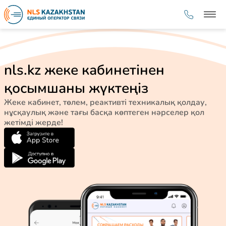
nls.kz жеке кабинетінен
қосымшаны жүктеңіз
Жеке кабинет, төлем, реактивті техникалық қолдау,
нұсқаулық және тағы басқа көптеген нәрселер қол
жетімді жерде!