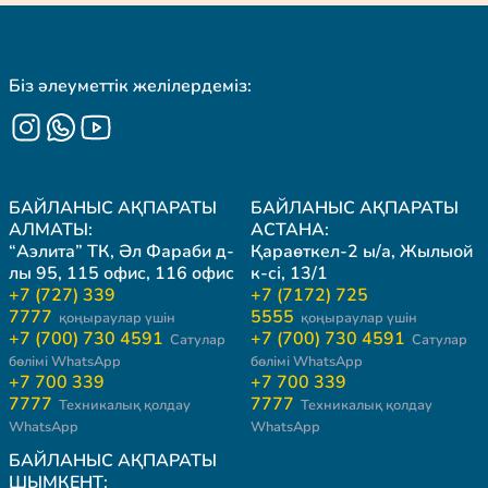
Біз әлеуметтік желілердеміз:
БАЙЛАНЫС АҚПАРАТЫ
БАЙЛАНЫС АҚПАРАТЫ
АЛМАТЫ:
АСТАНА:
“Аэлита” ТК, Әл Фараби д-
Қараөткел-2 ы/а, Жылыой
лы 95, 115 офис, 116 офис
к-сі, 13/1
+7 (727) 339
+7 (7172) 725
7777
5555
қоңыраулар үшін
қоңыраулар үшін
+7 (700) 730 4591
+7 (700) 730 4591
Сатулар
Сатулар
бөлімі WhatsApp
бөлімі WhatsApp
+7 700 339
+7 700 339
7777
7777
Техникалық қолдау
Техникалық қолдау
WhatsApp
WhatsApp
БАЙЛАНЫС АҚПАРАТЫ
ШЫМКЕНТ: