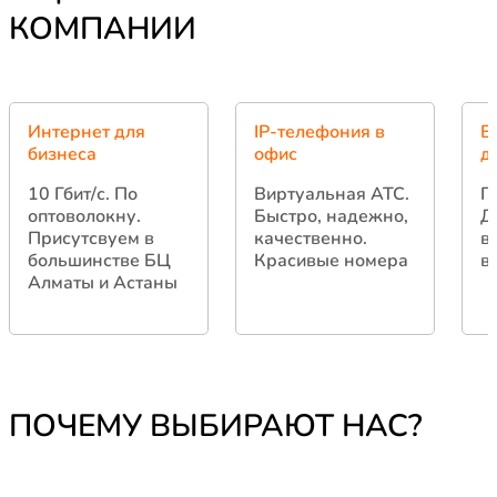
КОМПАНИИ
Интернет для
IP-телефония в
В
бизнеса
офис
д
10 Гбит/с.
По
Виртуальная АТС.
Г
оптоволокну.
Быстро, надежно,
Д
Присутсвуем в
качественно.
в
большинстве БЦ
Красивые номера
в
Алматы и Астаны
ПОЧЕМУ ВЫБИРАЮТ НАС?