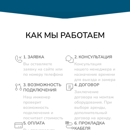
КАК МЫ РАБОТАЕМ
1. ЗАЯВКА
2. КОНСУЛЬТАЦИЯ
Вы оставляете
Консультация
заявку на сайте или
нашего менеджера и
по номеру телефона
назначение времени
для выезда и замера
3. ВОЗМОЖНОСТЬ
4. ДОГОВОР
ПОДКЛЮЧЕНИЯ
Заключение
Наш инженер
договора на монтаж
проверит
оборудования. При
возможность
выборе аренды,
подключения и
дополнительный
посчитает стоимость
договор на аренду.
5. ОПЛАТА
6. ПРОКЛАДКА
КАБЕЛЯ