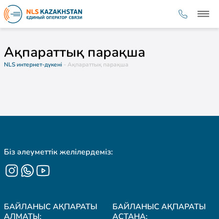
Ақпараттық парақша
NLS интернет-дүкені
- Ақпараттық парақша
Біз әлеуметтік желілердеміз:
БАЙЛАНЫС АҚПАРАТЫ
БАЙЛАНЫС АҚПАРАТЫ
АЛМАТЫ:
АСТАНА: