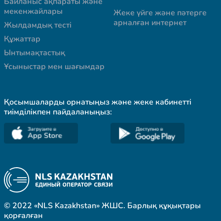
Байланыс ақпараты және
мекенжайлары
Жеке үйге және пәтерге
арналған интернет
Жылдамдық тесті
Құжаттар
Ынтымақтастық
Ұсыныстар мен шағымдар
Қосымшаларды орнатыңыз және жеке кабинетті
тиімділікпен пайдаланыңыз:
© 2022 «NLS Kazakhstan» ЖШС. Барлық құқықтары
қорғалған