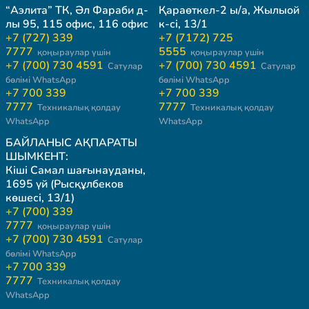
“Аэлита” ТК, Әл Фараби д-
Қараөткел-2 ы/а, Жылыой
лы 95, 115 офис, 116 офис
к-сі, 13/1
+7 (727) 339
+7 (7172) 725
7777
5555
қоңыраулар үшін
қоңыраулар үшін
+7 (700) 730 4591
+7 (700) 730 4591
Сатулар
Сатулар
бөлімі WhatsApp
бөлімі WhatsApp
+7 700 339
+7 700 339
7777
7777
Техникалық қолдау
Техникалық қолдау
WhatsApp
WhatsApp
БАЙЛАНЫС АҚПАРАТЫ
ШЫМКЕНТ:
Кіші Самал шағынауданы,
1695 үй (Рысқұлбеков
көшесі, 13/1)
+7 (700) 339
7777
қоңыраулар үшін
+7 (700) 730 4591
Сатулар
бөлімі WhatsApp
+7 700 339
7777
Техникалық қолдау
WhatsApp