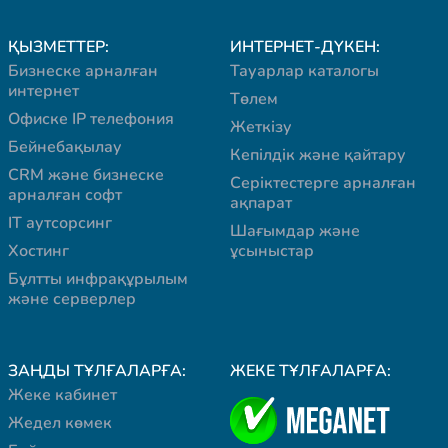
ҚЫЗМЕТТЕР:
ИНТЕРНЕТ-ДҮКЕН:
Бизнеске арналған
Тауарлар каталогы
интернет
Төлем
Офиске IP телефония
Жеткізу
Бейнебақылау
Кепілдік және қайтару
CRM және бизнеске
Серіктестерге арналған
арналған софт
ақпарат
IT аутсорсинг
Шағымдар және
Хостинг
ұсыныстар
Бұлтты инфрақұрылым
және серверлер
ЗАҢДЫ ТҰЛҒАЛАРҒА:
ЖЕКЕ ТҰЛҒАЛАРҒА:
Жеке кабинет
Жедел көмек